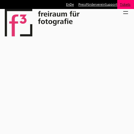
En
De
Press
Förderverein
Support
Tickets