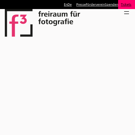
En
De
Presse
Förderverein
Spenden
Tickets