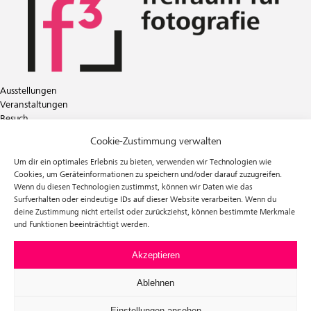
Ausstellungen
Veranstaltungen
Besuch
Tickets
Cookie-Zustimmung verwalten
Über uns
Förderverein
Um dir ein optimales Erlebnis zu bieten, verwenden wir Technologien wie
Newsletter
Cookies, um Geräteinformationen zu speichern und/oder darauf zuzugreifen.
Wenn du diesen Technologien zustimmst, können wir Daten wie das
Instagram
Surfverhalten oder eindeutige IDs auf dieser Website verarbeiten. Wenn du
Facebook
deine Zustimmung nicht erteilst oder zurückziehst, können bestimmte Merkmale
und Funktionen beeinträchtigt werden.
f³ – freiraum für fotografie
Prinzessinnenstraße 30
10969 Berlin
Akzeptieren
Telefon: +49 30 63961119
E-Mail:
info@fhochdrei.org
Ablehnen
Einstellungen ansehen