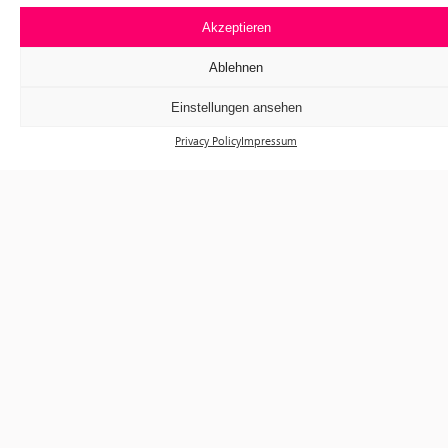
Akzeptieren
Ablehnen
Exhibitions
Events
Einstellungen ansehen
Visit
Privacy Policy
Impressum
Tickets
About us
Förderverein f³
Newsletter
Instagram
Facebook
f³ – freiraum für fotografie
Prinzessinnenstraße 30
10969 Berlin
Telefon: +49 30 63961119
E-Mail:
info@fhochdrei.org