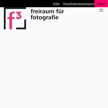
En
De
Press
Förderverein
Support
Tickets