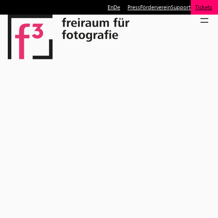
En
De
Press
Förderverein
Support
Tickets