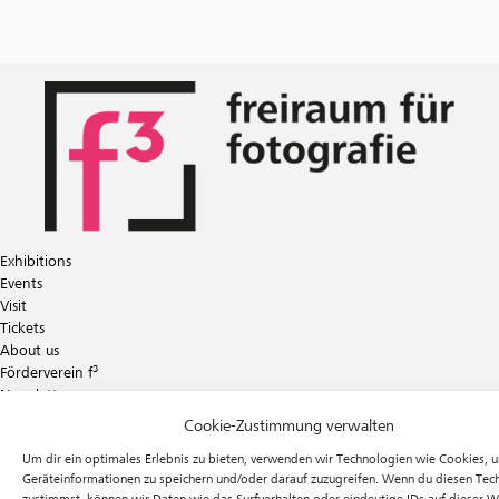
Exhibitions
Events
Visit
Tickets
About us
Förderverein f³
Newsletter
Instagram
Cookie-Zustimmung verwalten
Facebook
Um dir ein optimales Erlebnis zu bieten, verwenden wir Technologien wie Cookies, 
f³ – freiraum für fotografie
Geräteinformationen zu speichern und/oder darauf zuzugreifen. Wenn du diesen Tec
Prinzessinnenstraße 30
zustimmst, können wir Daten wie das Surfverhalten oder eindeutige IDs auf dieser W