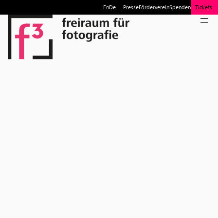
En
De
Presse
Förderverein
Spenden
Tickets