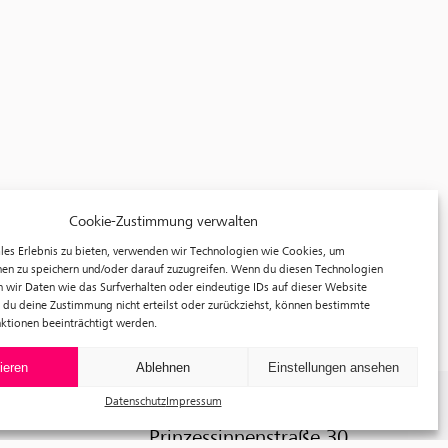
Cookie-Zustimmung verwalten
les Erlebnis zu bieten, verwenden wir Technologien wie Cookies, um
en zu speichern und/oder darauf zuzugreifen. Wenn du diesen Technologien
 wir Daten wie das Surfverhalten oder eindeutige IDs auf dieser Website
 du deine Zustimmung nicht erteilst oder zurückziehst, können bestimmte
ktionen beeinträchtigt werden.
ieren
Ablehnen
Einstellungen ansehen
Datenschutz
Impressum
f³ – freiraum für fotografie
Prinzessinnenstraße 30