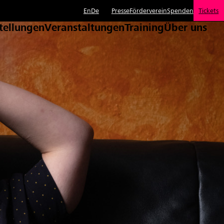
En
De
Presse
Förderverein
Spenden
Tickets
tellungen
Veranstaltungen
Training
Über uns