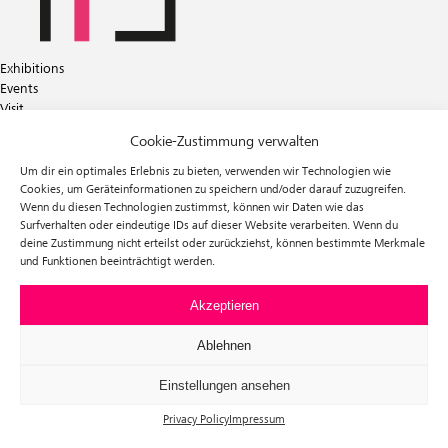
Exhibitions
Events
Visit
Tickets
Cookie-Zustimmung verwalten
About us
Förderverein f³
Um dir ein optimales Erlebnis zu bieten, verwenden wir Technologien wie
Newsletter
Cookies, um Geräteinformationen zu speichern und/oder darauf zuzugreifen.
Wenn du diesen Technologien zustimmst, können wir Daten wie das
Instagram
Surfverhalten oder eindeutige IDs auf dieser Website verarbeiten. Wenn du
Facebook
deine Zustimmung nicht erteilst oder zurückziehst, können bestimmte Merkmale
und Funktionen beeinträchtigt werden.
f³ – freiraum für fotografie
Prinzessinnenstraße 30
10969 Berlin
Akzeptieren
Telefon: +49 30 63961119
E-Mail:
info@fhochdrei.org
Ablehnen
Einstellungen ansehen
Privacy Policy
Impressum
Impressum
Data Privacy
Terms and Conditions