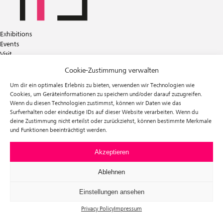
Exhibitions
Events
Visit
Tickets
Cookie-Zustimmung verwalten
About us
Förderverein f³
Um dir ein optimales Erlebnis zu bieten, verwenden wir Technologien wie
Newsletter
Cookies, um Geräteinformationen zu speichern und/oder darauf zuzugreifen.
Wenn du diesen Technologien zustimmst, können wir Daten wie das
Instagram
Surfverhalten oder eindeutige IDs auf dieser Website verarbeiten. Wenn du
Facebook
deine Zustimmung nicht erteilst oder zurückziehst, können bestimmte Merkmale
und Funktionen beeinträchtigt werden.
f³ – freiraum für fotografie
Prinzessinnenstraße 30
10969 Berlin
Akzeptieren
Telefon: +49 30 63961119
E-Mail:
info@fhochdrei.org
Ablehnen
Einstellungen ansehen
Privacy Policy
Impressum
Impressum
Data Privacy
Terms and Conditions