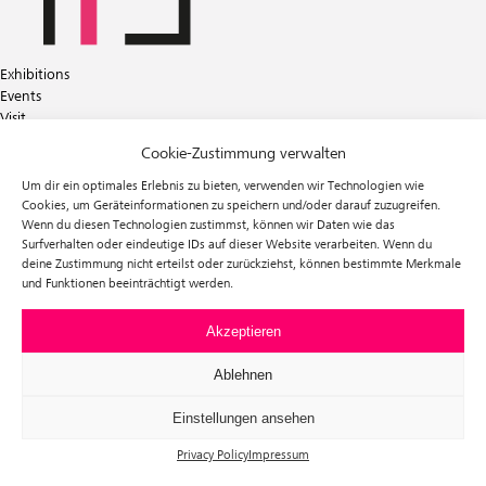
Exhibitions
Events
Visit
Tickets
Cookie-Zustimmung verwalten
About us
Förderverein f³
Um dir ein optimales Erlebnis zu bieten, verwenden wir Technologien wie
Newsletter
Cookies, um Geräteinformationen zu speichern und/oder darauf zuzugreifen.
Wenn du diesen Technologien zustimmst, können wir Daten wie das
Instagram
Surfverhalten oder eindeutige IDs auf dieser Website verarbeiten. Wenn du
Facebook
deine Zustimmung nicht erteilst oder zurückziehst, können bestimmte Merkmale
und Funktionen beeinträchtigt werden.
f³ – freiraum für fotografie
Prinzessinnenstraße 30
10969 Berlin
Akzeptieren
Telefon: +49 30 63961119
E-Mail:
info@fhochdrei.org
Ablehnen
Einstellungen ansehen
Privacy Policy
Impressum
Impressum
Data Privacy
Terms and Conditions