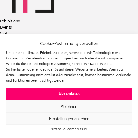
Exhibitions
Events
Visit
Tickets
Cookie-Zustimmung verwalten
About us
Förderverein f³
Um dir ein optimales Erlebnis zu bieten, verwenden wir Technologien wie
Newsletter
Cookies, um Geräteinformationen zu speichern und/oder darauf zuzugreifen.
Wenn du diesen Technologien zustimmst, können wir Daten wie das
Instagram
Surfverhalten oder eindeutige IDs auf dieser Website verarbeiten. Wenn du
Facebook
deine Zustimmung nicht erteilst oder zurückziehst, können bestimmte Merkmale
und Funktionen beeinträchtigt werden.
f³ – freiraum für fotografie
Prinzessinnenstraße 30
10969 Berlin
Akzeptieren
Telefon: +49 30 63961119
E-Mail:
info@fhochdrei.org
Ablehnen
Einstellungen ansehen
Privacy Policy
Impressum
Impressum
Data Privacy
Terms and Conditions