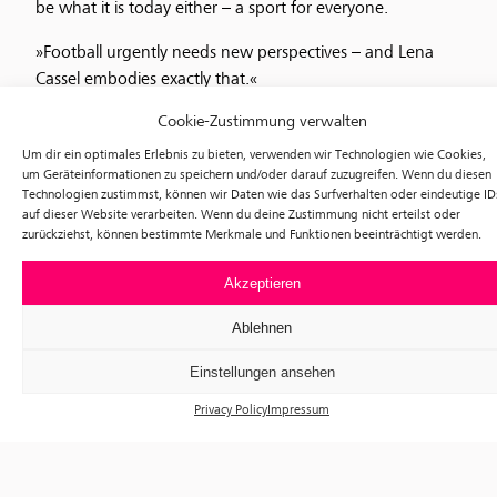
be what it is today either – a sport for everyone.
»Football urgently needs new perspectives – and Lena
Cassel embodies exactly that.«
Laura Freigang, national team player
Cookie-Zustimmung verwalten
Admission: €18, reduced €12. Participation is limited – we
Um dir ein optimales Erlebnis zu bieten, verwenden wir Technologien wie Cookies,
um Geräteinformationen zu speichern und/oder darauf zuzugreifen. Wenn du diesen
recommend booking an online ticket in advance.
Technologien zustimmst, können wir Daten wie das Surfverhalten oder eindeutige ID
auf dieser Website verarbeiten. Wenn du deine Zustimmung nicht erteilst oder
The event will be held in German. You can find all other
zurückziehst, können bestimmte Merkmale und Funktionen beeinträchtigt werden.
events
here
.
Akzeptieren
© Klett-Cotta / Marius Knieling
Ablehnen
Einstellungen ansehen
Privacy Policy
Impressum