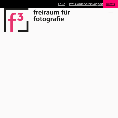
En
De
Press
Förderverein
Support
Tickets