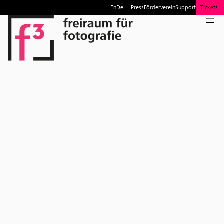
En
De
Press
Förderverein
Support
Tickets