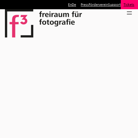
En
De
Press
Förderverein
Support
Tickets