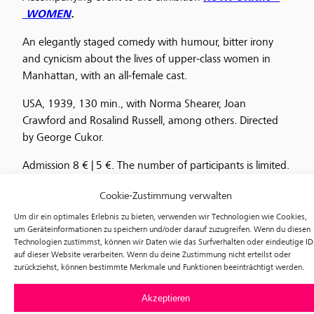
WOMEN
.
An elegantly staged comedy with humour, bitter irony
and cynicism about the lives of upper-class women in
Manhattan, with an all-female cast.
USA, 1939, 130 min., with Norma Shearer, Joan
Crawford and Rosalind Russell, among others. Directed
by George Cukor.
Admission 8 € | 5 €. The number of participants is limited.
We recommend booking an online ticket, which you can
Cookie-Zustimmung verwalten
purchase
here
.
Um dir ein optimales Erlebnis zu bieten, verwenden wir Technologien wie Cookies,
um Geräteinformationen zu speichern und/oder darauf zuzugreifen. Wenn du diesen
Technologien zustimmst, können wir Daten wie das Surfverhalten oder eindeutige ID
auf dieser Website verarbeiten. Wenn du deine Zustimmung nicht erteilst oder
zurückziehst, können bestimmte Merkmale und Funktionen beeinträchtigt werden.
Akzeptieren