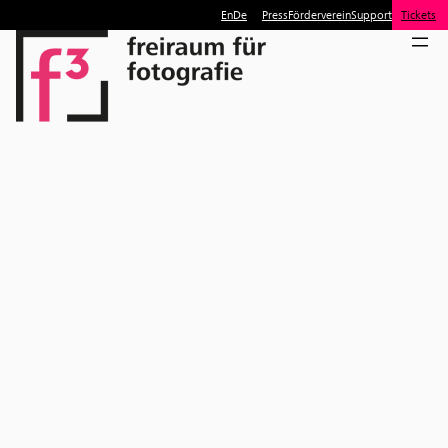
En
De
Press
Förderverein
Support
Tickets