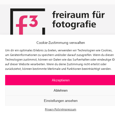
Cookie-Zustimmung verwalten
Exhibitions
Um dir ein optimales Erlebnis zu bieten, verwenden wir Technologien wie Cookies,
um Geräteinformationen zu speichern und/oder darauf zuzugreifen. Wenn du diesen
Events
Technologien zustimmst, können wir Daten wie das Surfverhalten oder eindeutige ID
Visit
auf dieser Website verarbeiten. Wenn du deine Zustimmung nicht erteilst oder
Tickets
zurückziehst, können bestimmte Merkmale und Funktionen beeinträchtigt werden.
About us
Förderverein f³
Akzeptieren
Newsletter
Instagram
Ablehnen
Facebook
f³ – freiraum für fotografie
Einstellungen ansehen
Prinzessinnenstraße 30
Privacy Policy
Impressum
10969 Berlin
Telefon: +49 30 63961119