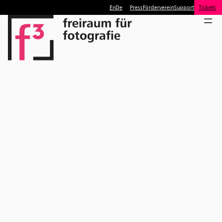
En
De
Press
Förderverein
Support
Tickets