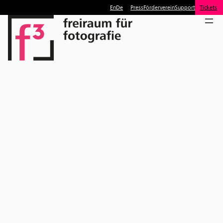
En
De
Press
Förderverein
Support
Tickets