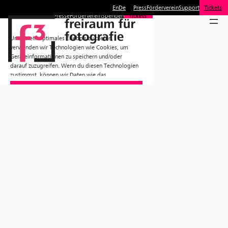
En
De
Press
Förderverein
Support
Tickets