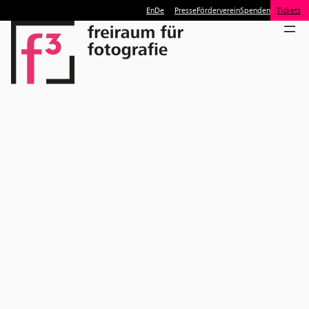
En
De
Presse
Förderverein
Spenden
Tickets