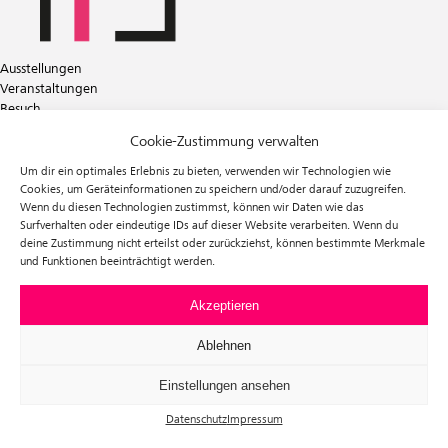
Ausstellungen
Veranstaltungen
Besuch
Tickets
Cookie-Zustimmung verwalten
Über uns
Förderverein
Um dir ein optimales Erlebnis zu bieten, verwenden wir Technologien wie
Newsletter
Cookies, um Geräteinformationen zu speichern und/oder darauf zuzugreifen.
Wenn du diesen Technologien zustimmst, können wir Daten wie das
Instagram
Surfverhalten oder eindeutige IDs auf dieser Website verarbeiten. Wenn du
Facebook
deine Zustimmung nicht erteilst oder zurückziehst, können bestimmte Merkmale
und Funktionen beeinträchtigt werden.
f³ – freiraum für fotografie
Prinzessinnenstraße 30
10969 Berlin
Akzeptieren
Telefon: +49 30 63961119
E-Mail:
info@fhochdrei.org
Ablehnen
Einstellungen ansehen
Datenschutz
Impressum
Impressum
Datenschutz
Allgemeine Geschäftsbedingungen