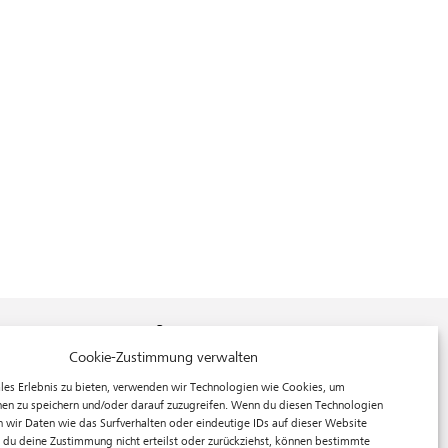
f³ – freiraum für fotografie
Cookie-Zustimmung verwalten
Prinzessinnenstraße 30
les Erlebnis zu bieten, verwenden wir Technologien wie Cookies, um
10969 Berlin
en zu speichern und/oder darauf zuzugreifen. Wenn du diesen Technologien
Telefon: +49 30 63961119
 wir Daten wie das Surfverhalten oder eindeutige IDs auf dieser Website
 du deine Zustimmung nicht erteilst oder zurückziehst, können bestimmte