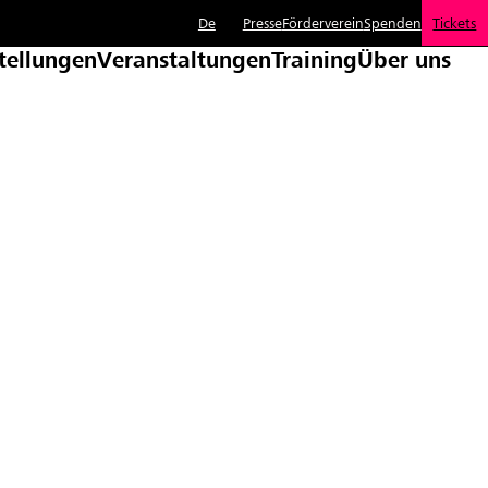
De
Presse
Förderverein
Spenden
Tickets
tellungen
Veranstaltungen
Training
Über uns