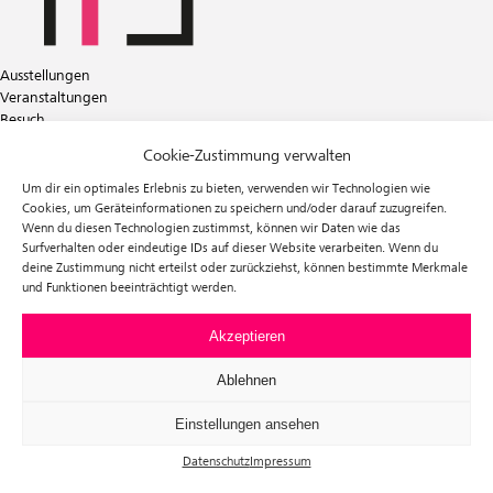
Ausstellungen
Veranstaltungen
Besuch
Tickets
Cookie-Zustimmung verwalten
Über uns
Förderverein
Um dir ein optimales Erlebnis zu bieten, verwenden wir Technologien wie
Newsletter
Cookies, um Geräteinformationen zu speichern und/oder darauf zuzugreifen.
Wenn du diesen Technologien zustimmst, können wir Daten wie das
Instagram
Surfverhalten oder eindeutige IDs auf dieser Website verarbeiten. Wenn du
Facebook
deine Zustimmung nicht erteilst oder zurückziehst, können bestimmte Merkmale
und Funktionen beeinträchtigt werden.
f³ – freiraum für fotografie
Prinzessinnenstraße 30
10969 Berlin
Akzeptieren
Telefon: +49 30 63961119
E-Mail:
info@fhochdrei.org
Ablehnen
Einstellungen ansehen
Datenschutz
Impressum
Impressum
Datenschutz
Allgemeine Geschäftsbedingungen