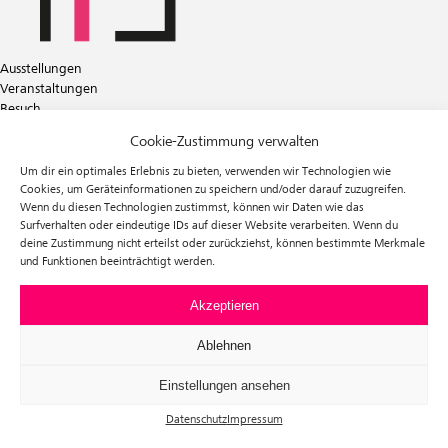
Ausstellungen
Veranstaltungen
Besuch
Tickets
Cookie-Zustimmung verwalten
Über uns
Förderverein
Um dir ein optimales Erlebnis zu bieten, verwenden wir Technologien wie
Newsletter
Cookies, um Geräteinformationen zu speichern und/oder darauf zuzugreifen.
Wenn du diesen Technologien zustimmst, können wir Daten wie das
Instagram
Surfverhalten oder eindeutige IDs auf dieser Website verarbeiten. Wenn du
Facebook
deine Zustimmung nicht erteilst oder zurückziehst, können bestimmte Merkmale
und Funktionen beeinträchtigt werden.
f³ – freiraum für fotografie
Prinzessinnenstraße 30
10969 Berlin
Akzeptieren
Telefon: +49 30 63961119
E-Mail:
info@fhochdrei.org
Ablehnen
Einstellungen ansehen
Datenschutz
Impressum
Impressum
Datenschutz
Allgemeine Geschäftsbedingungen