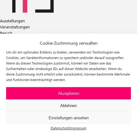
Ausstellungen
Veranstaltungen
Besuch
Tickets
Cookie-Zustimmung verwalten
Über uns
Förderverein
Um dir ein optimales Erlebnis zu bieten, verwenden wir Technologien wie
Newsletter
Cookies, um Geräteinformationen zu speichern und/oder darauf zuzugreifen.
Wenn du diesen Technologien zustimmst, können wir Daten wie das
Instagram
Surfverhalten oder eindeutige IDs auf dieser Website verarbeiten. Wenn du
Facebook
deine Zustimmung nicht erteilst oder zurückziehst, können bestimmte Merkmale
und Funktionen beeinträchtigt werden.
f³ – freiraum für fotografie
Prinzessinnenstraße 30
10969 Berlin
Akzeptieren
Telefon: +49 30 63961119
E-Mail:
info@fhochdrei.org
Ablehnen
Einstellungen ansehen
Datenschutz
Impressum
Impressum
Datenschutz
Allgemeine Geschäftsbedingungen