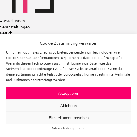
Ausstellungen
Veranstaltungen
Besuch
Tickets
Cookie-Zustimmung verwalten
Über uns
Förderverein
Um dir ein optimales Erlebnis zu bieten, verwenden wir Technologien wie
Newsletter
Cookies, um Geräteinformationen zu speichern und/oder darauf zuzugreifen.
Wenn du diesen Technologien zustimmst, können wir Daten wie das
Instagram
Surfverhalten oder eindeutige IDs auf dieser Website verarbeiten. Wenn du
Facebook
deine Zustimmung nicht erteilst oder zurückziehst, können bestimmte Merkmale
und Funktionen beeinträchtigt werden.
f³ – freiraum für fotografie
Prinzessinnenstraße 30
10969 Berlin
Akzeptieren
Telefon: +49 30 63961119
E-Mail:
info@fhochdrei.org
Ablehnen
Einstellungen ansehen
Datenschutz
Impressum
Impressum
Datenschutz
Allgemeine Geschäftsbedingungen