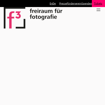
En
De
Presse
Förderverein
Spenden
Tickets