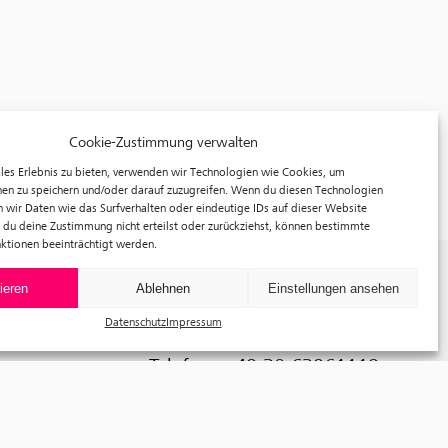
Cookie-Zustimmung verwalten
les Erlebnis zu bieten, verwenden wir Technologien wie Cookies, um
en zu speichern und/oder darauf zuzugreifen. Wenn du diesen Technologien
 wir Daten wie das Surfverhalten oder eindeutige IDs auf dieser Website
 du deine Zustimmung nicht erteilst oder zurückziehst, können bestimmte
ktionen beeinträchtigt werden.
f³ – freiraum für fotografie
ieren
Ablehnen
Einstellungen ansehen
Prinzessinnenstraße 30
Datenschutz
Impressum
10969 Berlin
Telefon: +49 30 63961119
E-Mail:
info@fhochdrei.org