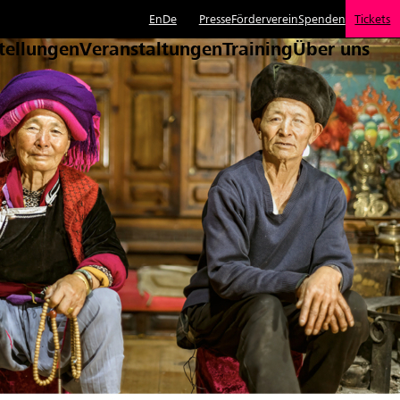
En
De
Presse
Förderverein
Spenden
Tickets
tellungen
Veranstaltungen
Training
Über uns