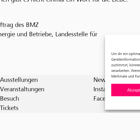
ftrag des BMZ
nergie und Betriebe, Landesstelle für
Um dir ein optima
Geräteinformation
zustimmst, können
verarbeiten. Wenn
Merkmale und Fun
Ausstellungen
Newsletter
Veranstaltungen
Instagram
Akzept
Besuch
Facebook
Tickets
Über uns
Förderverein