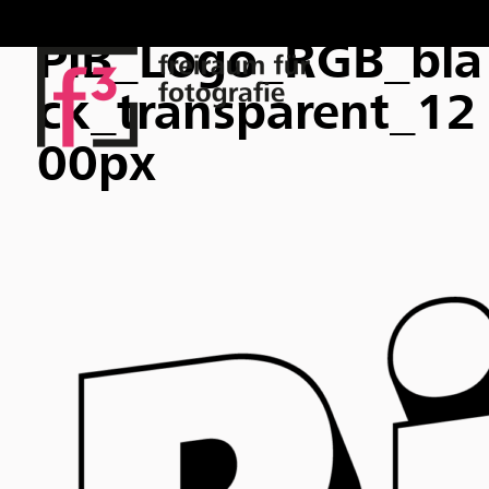
PiB_Logo_RGB_bla
ck_transparent_12
00px