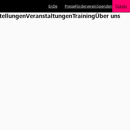
En
De
Presse
Förderverein
Spenden
Tickets
tellungen
Veranstaltungen
Training
Über uns