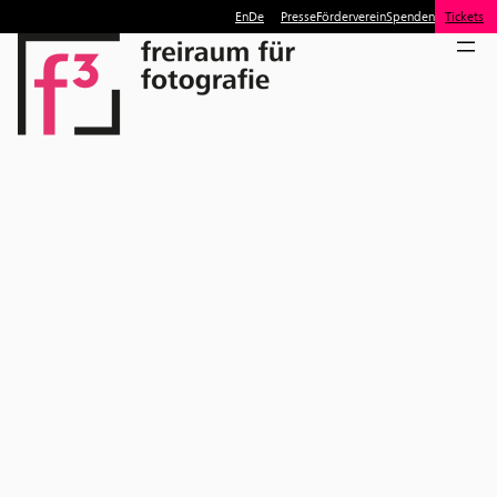
En
De
Presse
Förderverein
Spenden
Tickets