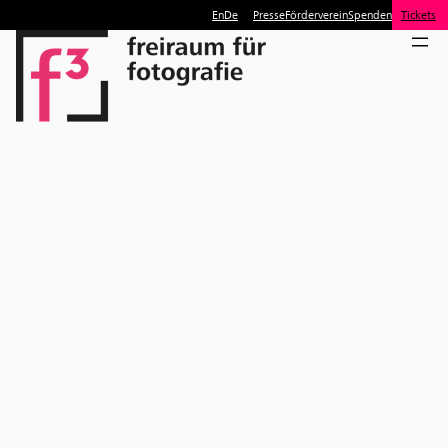
En
De
Presse
Förderverein
Spenden
Tickets