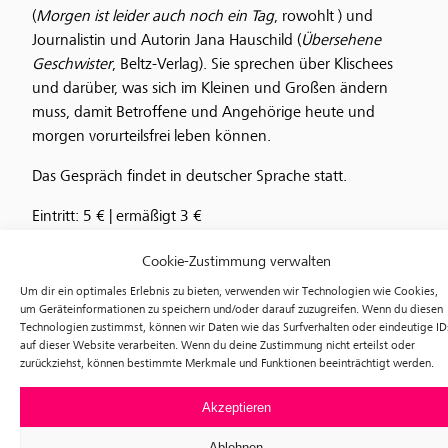
(
Morgen ist leider auch noch ein Tag
, rowohlt ) und
Journalistin und Autorin Jana Hauschild (
Übersehene
Geschwister
, Beltz-Verlag). Sie sprechen über Klischees
und darüber, was sich im Kleinen und Großen ändern
muss, damit Betroffene und Angehörige heute und
morgen vorurteilsfrei leben können.
Das Gespräch findet in deutscher Sprache statt.
Eintritt: 5 € | ermäßigt 3 €
Mit freundlicher Unterstützung der Deutsche Gesellschaft
Cookie-Zustimmung verwalten
für Psychiatrie und Psychotherapie, Psychosomatik und
Um dir ein optimales Erlebnis zu bieten, verwenden wir Technologien wie Cookies,
Nervenheilkunde e. V. (DGPPN)
um Geräteinformationen zu speichern und/oder darauf zuzugreifen. Wenn du diesen
Technologien zustimmst, können wir Daten wie das Surfverhalten oder eindeutige ID
Foto: © DGPPN/Claudia Burger.
auf dieser Website verarbeiten. Wenn du deine Zustimmung nicht erteilst oder
zurückziehst, können bestimmte Merkmale und Funktionen beeinträchtigt werden.
Akzeptieren
Ablehnen