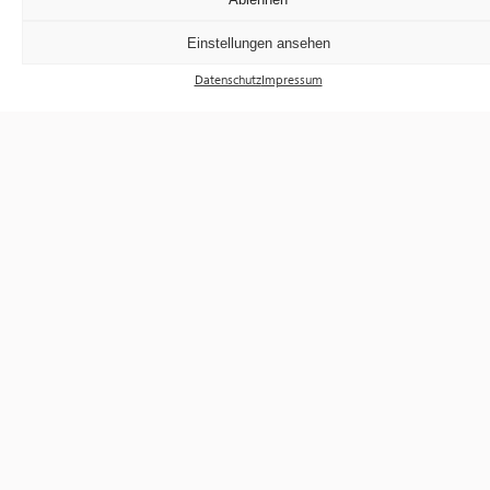
Einstellungen ansehen
Datenschutz
Impressum
Ausstellungen
Veranstaltungen
Besuch
Tickets
Über uns
Förderverein
Newsletter
Instagram
Facebook
f³ – freiraum für fotografie
Prinzessinnenstraße 30
10969 Berlin
Telefon: +49 30 63961119
E-Mail:
info@fhochdrei.org