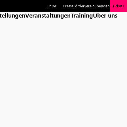
En
De
Presse
Förderverein
Spenden
Tickets
tellungen
Veranstaltungen
Training
Über uns