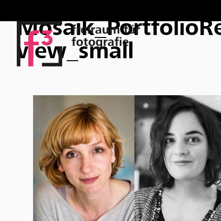
Mosaik_PortfolioR
view_small