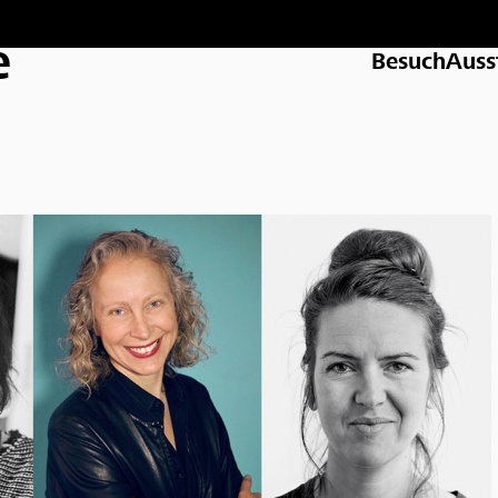
e
Besuch
Auss