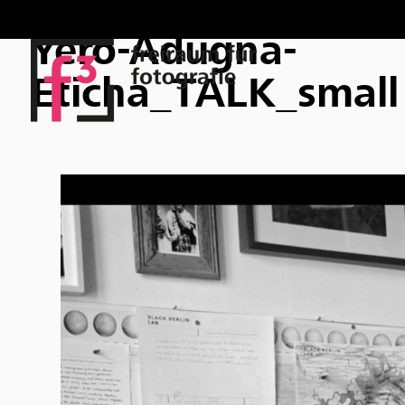
Yero-Adugna-
Eticha_TALK_small