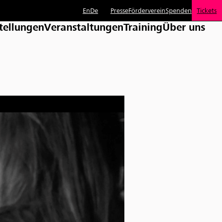
En
De
Presse
Förderverein
Spenden
Tickets
tellungen
Veranstaltungen
Training
Über uns