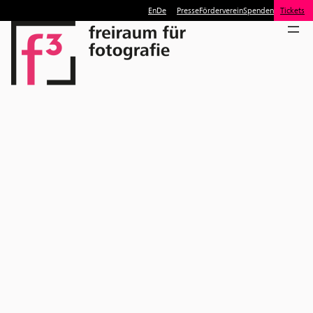
En
De
Presse
Förderverein
Spenden
Tickets