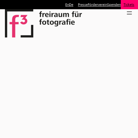
En
De
Presse
Förderverein
Spenden
Tickets