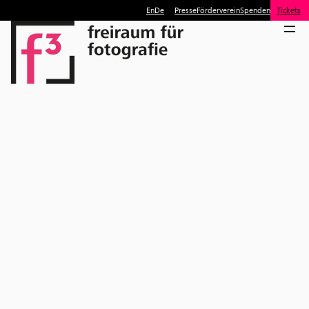
En
De
Presse
Förderverein
Spenden
Tickets