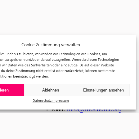
Cookie-Zustimmung verwalten
les Erlebnis zu bieten, verwenden wir Technologien wie Cookies, um
en zu speichern und/oder darauf zuzugreifen. Wenn du diesen Technologien
 wir Daten wie das Surfverhalten oder eindeutige IDs auf dieser Website
f³ – freiraum für fotografie
 du deine Zustimmung nicht erteilst oder zurückziehst, können bestimmte
ktionen beeinträchtigt werden.
Prinzessinnenstraße 30
10969 Berlin
ieren
Ablehnen
Einstellungen ansehen
Telefon: +49 30 63961119
Datenschutz
Impressum
E-Mail:
info@fhochdrei.org