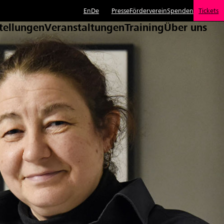
En
De
Presse
Förderverein
Spenden
Tickets
tellungen
Veranstaltungen
Training
Über uns