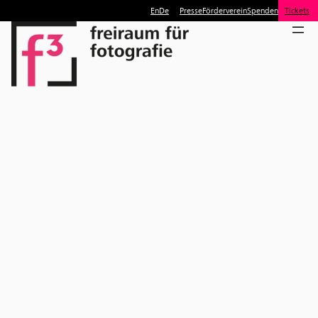
En
De
Presse
Förderverein
Spenden
Tickets