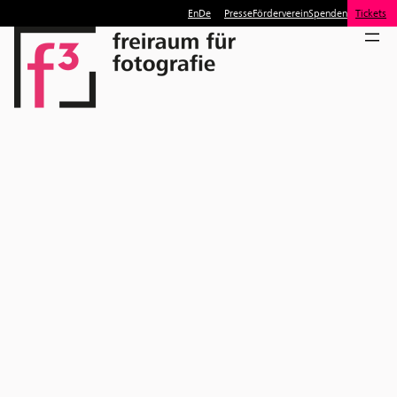
En
De
Presse
Förderverein
Spenden
Tickets