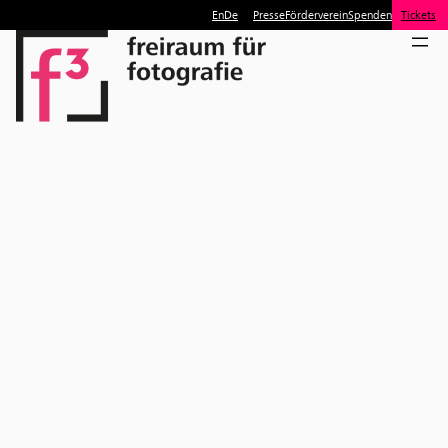
En
De
Presse
Förderverein
Spenden
Tickets