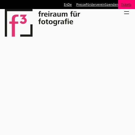
En
De
Presse
Förderverein
Spenden
Tickets