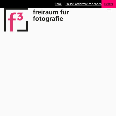
En
De
Presse
Förderverein
Spenden
Tickets