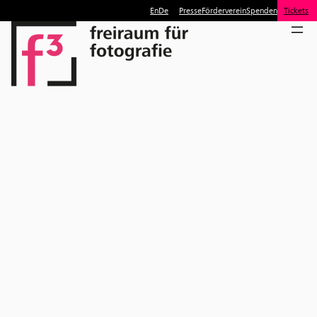
En
De
Presse
Förderverein
Spenden
Tickets