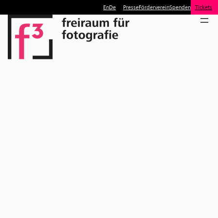
En
De
Presse
Förderverein
Spenden
Tickets