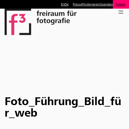
En
De
Presse
Förderverein
Spenden
Tickets
Foto_Führung_Bild_fü
r_web