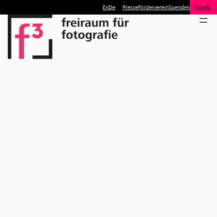
En
De
Presse
Förderverein
Spenden
Tickets