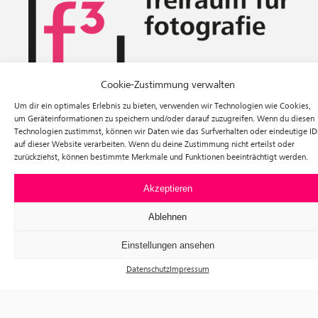
Cookie-Zustimmung verwalten
Ausstellungen
Um dir ein optimales Erlebnis zu bieten, verwenden wir Technologien wie Cookies,
Veranstaltungen
um Geräteinformationen zu speichern und/oder darauf zuzugreifen. Wenn du diesen
Besuch
Technologien zustimmst, können wir Daten wie das Surfverhalten oder eindeutige ID
Tickets
auf dieser Website verarbeiten. Wenn du deine Zustimmung nicht erteilst oder
Über uns
zurückziehst, können bestimmte Merkmale und Funktionen beeinträchtigt werden.
Förderverein
Newsletter
Akzeptieren
Instagram
Facebook
Ablehnen
f³ – freiraum für fotografie
Einstellungen ansehen
Prinzessinnenstraße 30
10969 Berlin
Datenschutz
Impressum
Telefon: +49 30 63961119
E-Mail:
info@fhochdrei.org