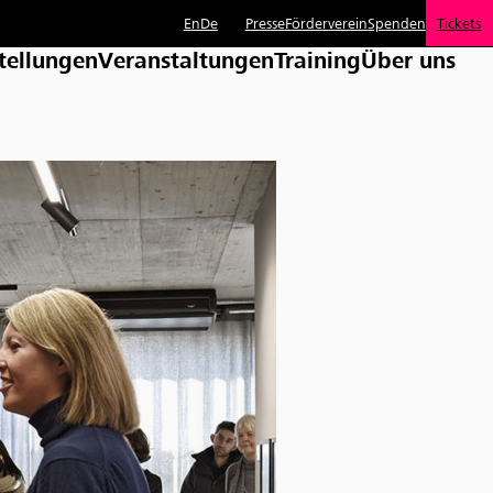
En
De
Presse
Förderverein
Spenden
Tickets
tellungen
Veranstaltungen
Training
Über uns