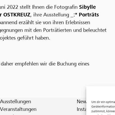
ni 2022 stellt Ihnen die Fotografin
Sibylle
r OSTKREUZ
, ihre Ausstellung
_:* Porträts
annend erzählt sie von ihren Erlebnissen
egnungen mit den Porträtierten und beleuchtet
rojektes geführt haben.
, daher empfehlen wir die Buchung eines
Ausstellungen
Newsletter
Um dir ein optima
Geräteinformation
Veranstaltungen
Instagram
zustimmst, können