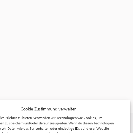
Cookie-Zustimmung verwalten
les Erlebnis zu bieten, verwenden wir Technologien wie Cookies, um
f³ – freiraum für fotografie
en zu speichern und/oder darauf zuzugreifen. Wenn du diesen Technologien
 wir Daten wie das Surfverhalten oder eindeutige IDs auf dieser Website
Prinzessinnenstraße 30