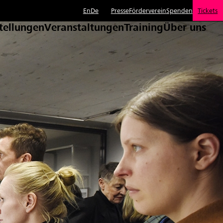
En
De
Presse
Förderverein
Spenden
Tickets
tellungen
Veranstaltungen
Training
Über uns