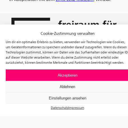
Cookie-Zustimmung verwalten
Um dir ein optimales Erlebnis zu bieten, verwenden wir Technologien wie Cookies,
um Geräteinformationen zu speichern und/oder darauf zuzugreifen. Wenn du diesen
Technologien zustimmst, können wir Daten wie das Surfverhalten oder eindeutige ID
auf dieser Website verarbeiten. Wenn du deine Zustimmung nicht erteilst oder
zurückziehst, können bestimmte Merkmale und Funktionen beeinträchtigt werden.
Ausstellungen
Veranstaltungen
Akzeptieren
Besuch
Tickets
Ablehnen
Über uns
Förderverein
Einstellungen ansehen
Newsletter
Instagram
Datenschutz
Impressum
Facebook
f³ – freiraum für fotografie
Prinzessinnenstraße 30