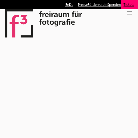
En
De
Presse
Förderverein
Spenden
Tickets