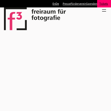
En
De
Presse
Förderverein
Spenden
Tickets