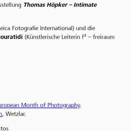
sstellung
Thomas Höpker –
Intimate
eica Fotografie International) und die
ouratidi
(Künstlerische Leiterin f³ – freiraum
ropean Month of Photography
.
m
, Wetzlar.
tos