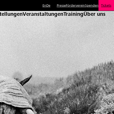
En
De
Presse
Förderverein
Spenden
Tickets
tellungen
Veranstaltungen
Training
Über uns